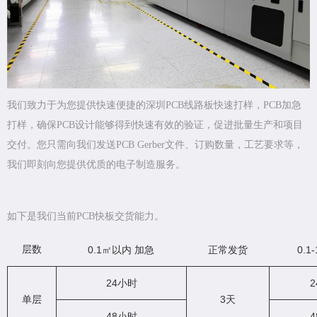
我们致力于为您提供快速便捷的深圳PCB线路板快速打样，PCB加急
打样，确保PCB设计能够得到快速有效的验证，促进批量生产和项目
交付。您只需向我们发送PCB Gerber文件、订购数量，工艺要求等，
我们即刻向您提供优质的电子制造服务。
如下是我们当前PCB快板交货能力。
层数
0.1㎡以内 加急
正常发货
0.1
24小时
单层
3天
48小时