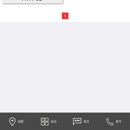
1
地图
短信
留言
拨号