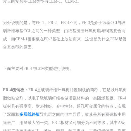
常见的复合基CEM类型有CEM-1、CEM-3。
另外说明的是，与FR-1、FR-2、FR-4不同，FR-3是介于纸基CCI与玻
璃纤维布基CCL之间的一种类型，由纸基浸渍环氧树脂与铜箔复合而
成，而CEM-1覆铜板在FR-3基础上改进而来，这也是为什么CEM是复
合基类型的原因。
下面主要对FR-4与CEM类型进行说明。
FR-4覆铜板
：FR-4是玻璃纤维环氧树脂覆铜板的简称，它是以环氧树
脂做粘合剂，以电子级玻璃纤维布做增强材料的一类阻燃基板。FR-4
板材具有强度高、耐热性好、介电性好、通孔可金属化的特点，实现
了双面和
多层线路板
导电层之间的电性导通，故其是所有覆铜板中用
途最广、用量最大的一类。FR-4板材又可细分为不同等级，其中A级
板材广泛应用于军工、通讯、电脑、数字电路、工业仪器仪表、汽车