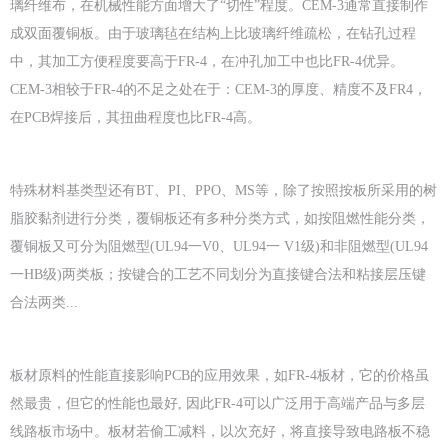
璃纤维布，在机械性能方面增大了“切性”程度。CEM-3通常直接制作
成双面覆铜板。由于玻璃毡在结构上比玻璃纤维疏松，在钻孔过程
中，其加工方便程度要高于FR-4，在冲孔加工中也比FR-4优异。
CEM-3相较于FR-4的不足之处在于：CEM-3的厚度、精度不及FR4，
在PCB焊接后，其扭曲程度也比FR-4高。
特殊材料基类型还有BT、PI、PPO、MS等，除了按照按板所采用的树
脂胶黏剂进行分类，覆铜板还有多种分类方式，如按阻燃性能分类，
覆铜板又可分为阻燃型(UL94一V0、UL94一 V1级)和非阻燃型(UL94
一HB级)两类板；按键合的工艺不同划分为直接键合法和粘接层压键
合法两类...
板材原料的性能直接影响PCB的应用效果，如FR-4板材，它的价格虽
然最贵，但它的性能也最好, 因此FR-4可以广泛用于高端产品与多层
线路板市场中。板材若偷工减料，以次充好，将直接导致电路板不稳